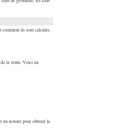
rais de géomètre, les frais
t comment ils sont calculés.
de la vente. Voici un
er un notaire pour obtenir la