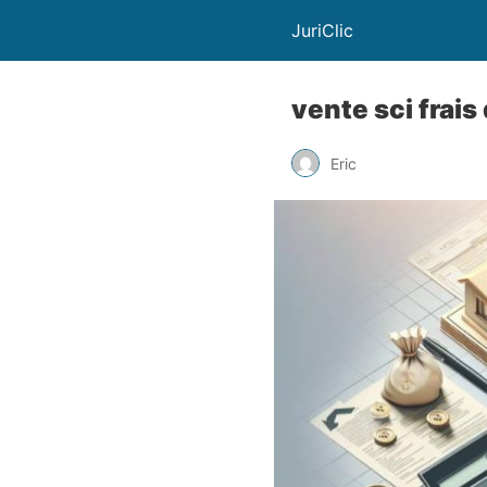
JuriClic
vente sci frais
Eric