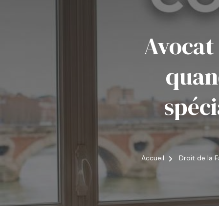
Avocat 
quan
spéci
Accueil
Droit de la 