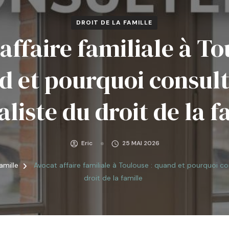
DROIT DE LA FAMILLE
affaire familiale à To
d et pourquoi consult
aliste du droit de la f
Eric
25 MAI 2026
Famille
Avocat affaire familiale à Toulouse : quand et pourquoi co
droit de la famille