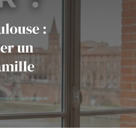
ulouse :
er un
amille
nsulter un spécialiste du