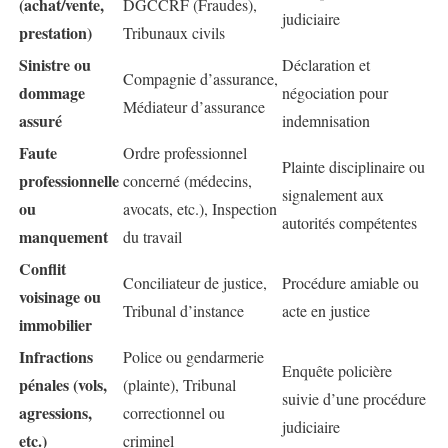
(achat/vente,
DGCCRF (Fraudes),
judiciaire
prestation)
Tribunaux civils
Sinistre ou
Déclaration et
Compagnie d’assurance,
dommage
négociation pour
Médiateur d’assurance
assuré
indemnisation
Faute
Ordre professionnel
Plainte disciplinaire ou
professionnelle
concerné (médecins,
signalement aux
ou
avocats, etc.), Inspection
autorités compétentes
manquement
du travail
Conflit
Conciliateur de justice,
Procédure amiable ou
voisinage ou
Tribunal d’instance
acte en justice
immobilier
Infractions
Police ou gendarmerie
Enquête policière
pénales (vols,
(plainte), Tribunal
suivie d’une procédure
agressions,
correctionnel ou
judiciaire
etc.)
criminel