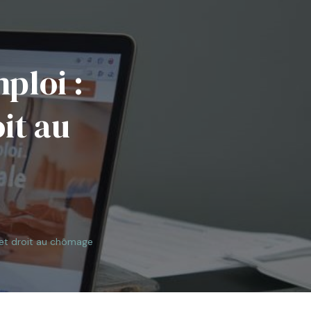
ploi :
it au
 et droit au chômage