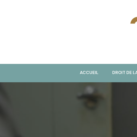
J
ACCUEIL
DROIT DE L