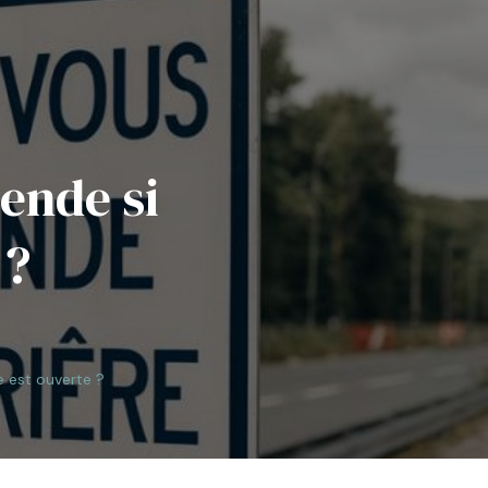
ende si
 ?
e est ouverte ?