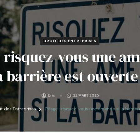
DROIT DES ENTREPRISES
: risquez-vous une am
a barrière est ouverte
Eric
22 MARS 2025
it des Entreprises
Péage : risquez-vous une amende si la barrièr