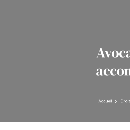
Avoca
acco
Accueil
Droi