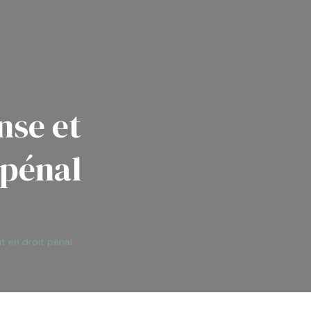
nse et
pénal
 en droit pénal