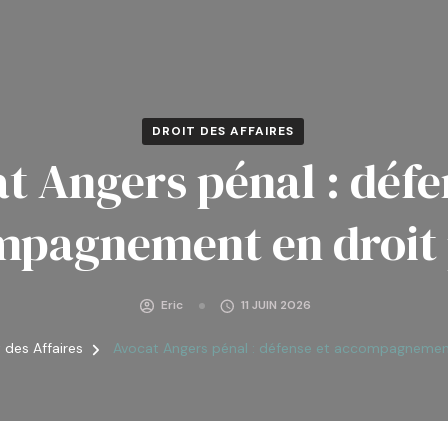
DROIT DES AFFAIRES
t Angers pénal : défe
mpagnement en droit 
Eric
11 JUIN 2026
t des Affaires
Avocat Angers pénal : défense et accompagnement