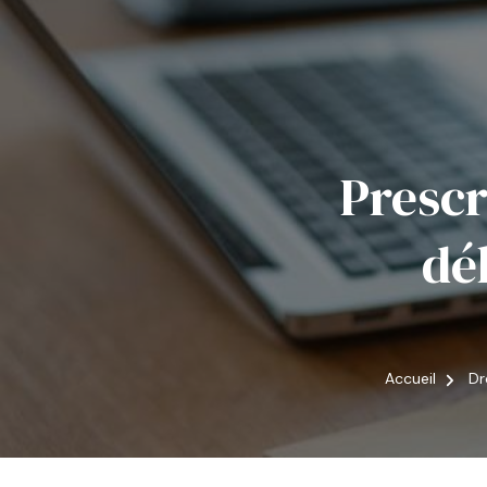
Prescr
dé
Accueil
Dr