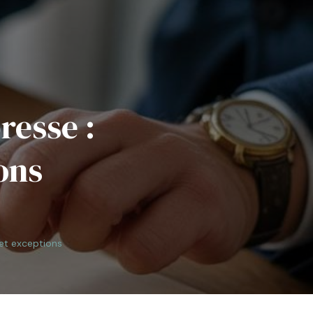
resse :
ons
s et exceptions