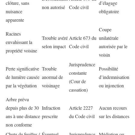
clôture, sans
d’élagage
non autorisé
Code civil
nuisance
obligatoire
apparente
Coupe
Racines
Trouble avéré
Article 673 du
unilatérale
envahissant la
selon impact
Code civil
autorisée par le
propriété voisine
voisin
Jurisprudence
Perte significative
Trouble
Possibilité
constante
de lumière causée
anormal de
d’indemnisation
(Cour de
par la végétation
voisinage
ou injonction
cassation)
Arbre prévu
depuis plus de 30
Infraction
Article 2227
Aucun recours
ans à une distance
prescrite
du Code civil
sur les distances
non conforme
Chute de feuilles /
Éventuel
Jurisprudence
Médiation ou