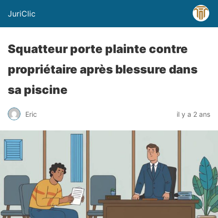
JuriClic
Squatteur porte plainte contre
propriétaire après blessure dans
sa piscine
Eric
il y a 2 ans