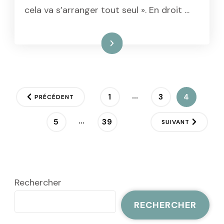
cela va s’arranger tout seul ». En droit …
Lire la suite
Pagination
…
PAGE
PAGE
PAGE
1
3
4
PRÉCÉDENT
des
…
PAGE
PAGE
5
39
SUIVANT
publications
Rechercher
RECHERCHER