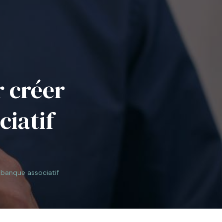
r créer
iatif
 banque associatif