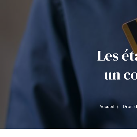
Les ét
un c
Accueil
Droit 