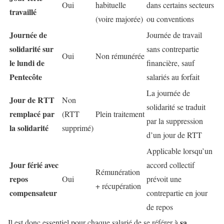
Oui
habituelle
dans certains secteurs
travaillé
(voire majorée)
ou conventions
Journée de
Journée de travail
solidarité sur
sans contrepartie
Oui
Non rémunérée
le lundi de
financière, sauf
Pentecôte
salariés au forfait
La journée de
Jour de RTT
Non
solidarité se traduit
remplacé par
(RTT
Plein traitement
par la suppression
la solidarité
supprimé)
d’un jour de RTT
Applicable lorsqu’un
Jour férié avec
accord collectif
Rémunération
repos
Oui
prévoit une
+ récupération
compensateur
contrepartie en jour
de repos
sa
Il est donc essentiel pour chaque salarié de se référer à