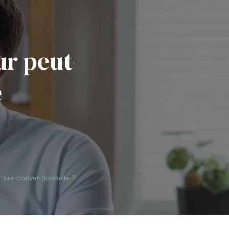
ur peut-
e
ture conventionnelle ?